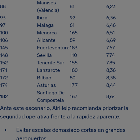
Manises
88
81
6,23
(Valencia)
93
Ibiza
92
6,36
97
Malaga
61
6,46
100
Menorca
165
6,51
106
Alicante
89
6,69
145
Fuerteventura
183
7,67
148
Sevilla
110
7,74
152
Tenerife Sur
155
7,85
171
Lanzarote
180
8,36
172
Bilbao
80
8,38
174
Asturias
177
8,44
Santiago De
182
167
8,64
Compostela
Ante este escenario, AirHelp recomienda priorizar la
seguridad operativa frente a la rapidez aparente:
Evitar escalas demasiado cortas en grandes
aeropuertos