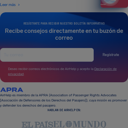
Leer más
REGÍSTRATE PARA RECIBIR NUESTRO BOLETÍN INFORMATIVO
Recibe consejos directamente en tu buzón de
correo
Regístrate
Deseo recibir correos electrónicos de AirHelp y acepto la
Declaración de
privacidad
.
AirHelp es miembro de la APRA (Association of Passenger Rights Advocates
[Asociación de Defensores de los Derechos del Pasajero]), cuya misión es promover
y defender los derechos del pasajero.
HABLAN DE AIRHELP EN: