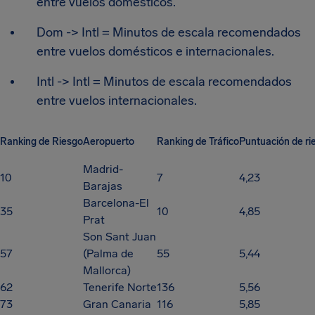
entre vuelos domésticos.
Dom -> Intl = Minutos de escala recomendados
entre vuelos domésticos e internacionales.
Intl -> Intl = Minutos de escala recomendados
entre vuelos internacionales.
Ranking de Riesgo
Aeropuerto
Ranking de Tráfico
Puntuación de ri
Madrid-
10
7
4,23
Barajas
Barcelona-El
35
10
4,85
Prat
Son Sant Juan
57
(Palma de
55
5,44
Mallorca)
62
Tenerife Norte
136
5,56
73
Gran Canaria
116
5,85