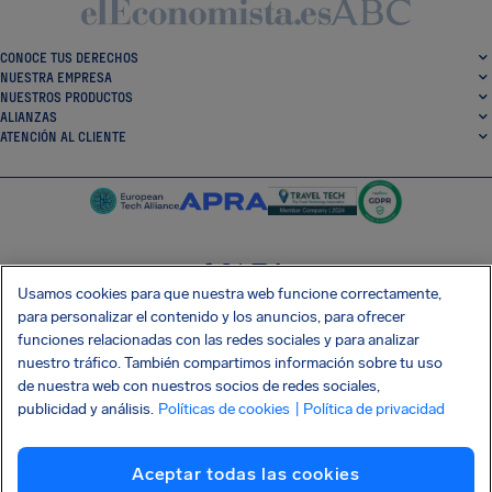
CONOCE TUS DERECHOS
NUESTRA EMPRESA
NUESTROS PRODUCTOS
ALIANZAS
ATENCIÓN AL CLIENTE
Usamos cookies para que nuestra web funcione correctamente,
SocialFacebook
SocialTwitter
SocialInstagram
SocialLinkedin
para personalizar el contenido y los anuncios, para ofrecer
funciones relacionadas con las redes sociales y para analizar
CONSIGUE NUESTRA APLICACIÓN GRATIS
nuestro tráfico. También compartimos información sobre tu uso
de nuestra web con nuestros socios de redes sociales,
publicidad y análisis.
Políticas de cookies
| Política de privacidad
Términos y condiciones
Política de privacidad
Cookies
Imprint
Aceptar todas las cookies
Ataque a la cadena de suministro Shai-Hulud
Renunciar al contrato