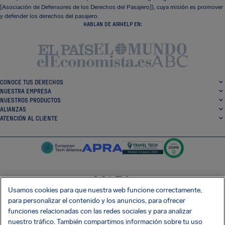
[Asociación de Defensores de los Derechos del Pasajero]), cuya misión es promover
y defender los derechos del pasajero.
HABLAN DE AIRHELP EN:
CONOCE TUS DERECHOS
NUESTRA EMPRESA
NUESTROS PRODUCTOS
ALIANZAS
ATENCIÓN AL CLIENTE
Usamos cookies para que nuestra web funcione correctamente,
SocialFacebook
SocialTwitter
SocialInstagram
SocialLinkedin
para personalizar el contenido y los anuncios, para ofrecer
funciones relacionadas con las redes sociales y para analizar
CONSIGUE NUESTRA APLICACIÓN GRATIS
nuestro tráfico. También compartimos información sobre tu uso