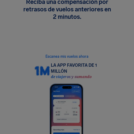
Reciba una compensación por
retrasos de vuelos anteriores en
2 minutos.
Sin papeleo, sin estrés. Sincroniza de forma
segura tu cuenta de Gmail o Outlook en nuestra
aplicación gratuita y encontraremos todos los
vuelos elegibles por hasta 600 €.
Escanea mis vuelos ahora
LA APP FAVORITA DE 1
MILLÓN
de viajeros y sumando