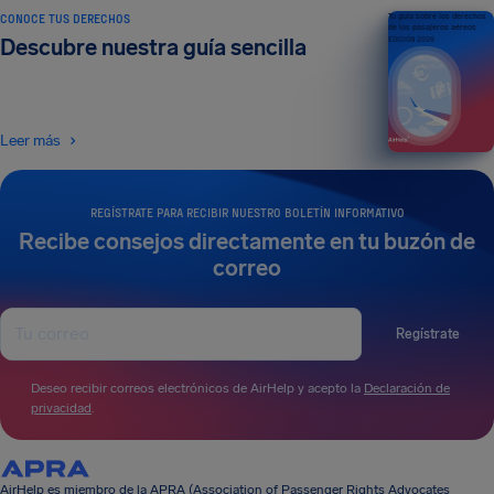
CONOCE TUS DERECHOS
Tu guía sobre los derechos
de los pasajeros aéreos
Descubre nuestra guía sencilla
EDICIÓN 2026
Leer más
REGÍSTRATE PARA RECIBIR NUESTRO BOLETÍN INFORMATIVO
Recibe consejos directamente en tu buzón de
correo
Regístrate
Deseo recibir correos electrónicos de AirHelp y acepto la
Declaración de
privacidad
.
AirHelp es miembro de la APRA (Association of Passenger Rights Advocates