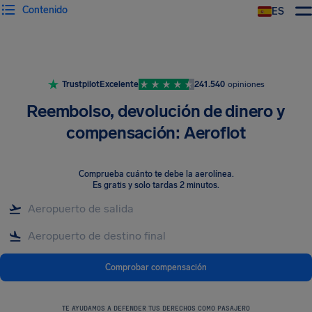
Contenido
ES
Trustpilot
Excelente
241.540
opiniones
Reembolso, devolución de dinero y
compensación: Aeroflot
Comprueba cuánto te debe la aerolínea
.
Es gratis y solo tardas 2 minutos.
Comprobar compensación
TE AYUDAMOS A DEFENDER TUS DERECHOS COMO PASAJERO