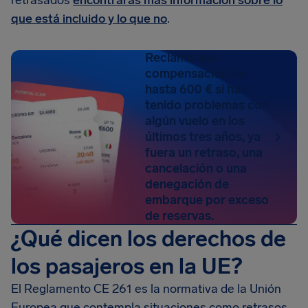
retrasados
encontrarás más información sobre lo
que está incluido y lo que no
.
Reclama una
compensación de
hasta 600 € si has
tenido problemas con
algún vuelo en los
últimos tres años, ya
fuera un retraso, una
cancelación o una
denegación de
embarque por exceso
de reservas.
¿Qué dicen los derechos de
los pasajeros en la UE?
El Reglamento CE 261 es la normativa de la Unión
Europea que contempla situaciones como retrasos,