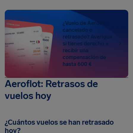
¿Vuelo de Aeroflot
cancelado o
retrasado? Averigua
si tienes derecho a
recibir una
compensación de
hasta 600 €
Aeroflot: Retrasos de
vuelos hoy
¿Cuántos vuelos se han retrasado
hoy?