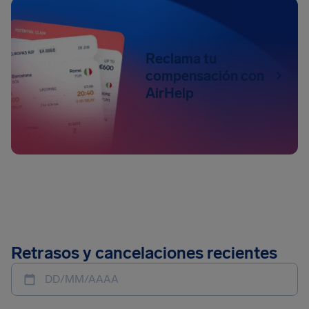
Reclama tu
compensación con
AirHelp
Retrasos y cancelaciones recientes
DD/MM/AAAA