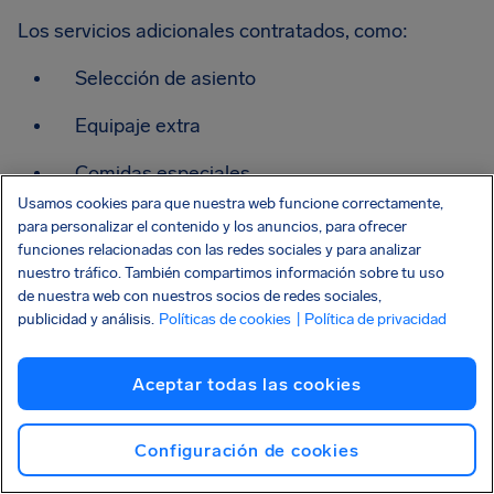
Los servicios adicionales contratados, como:
Selección de asiento
Equipaje extra
Comidas especiales
Usamos cookies para que nuestra web funcione correctamente,
Servicios complementarios
para personalizar el contenido y los anuncios, para ofrecer
funciones relacionadas con las redes sociales y para analizar
normalmente tampoco son reembolsables si eres tú
nuestro tráfico. También compartimos información sobre tu uso
quien cancela el viaje.
de nuestra web con nuestros socios de redes sociales,
publicidad y análisis.
Políticas de cookies
| Política de privacidad
Aceptar todas las cookies
2. Regla de las 24 horas
Air Europa permite cancelar gratuitamente durante
Configuración de cookies
las primeras 24 horas después de realizar la reserva,