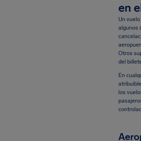
en e
Un vuelo
algunos 
cancelaci
aeropuer
Otros sup
del billet
En cualq
atribuibl
los vuelo
pasajero
controla
Aerop