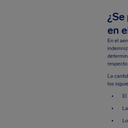
¿Se 
en e
En el aer
indemniz
determina
respecto 
La canti
los sigui
El
L
L