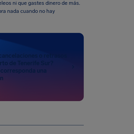
leos ni que gastes dinero de más.
obra nada cuando no hay
cancelaciones o retrasos
rto de Tenerife Sur?
 corresponda una
n