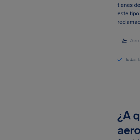
tienes d
este tip
reclamaci
Todas l
¿A q
aero