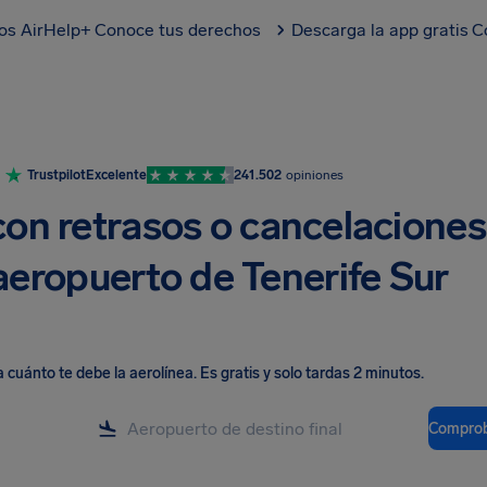
los AirHelp+
Conoce tus derechos
Descarga la app gratis
C
Trustpilot
Excelente
241.502
opiniones
con retrasos o cancelaciones
 aeropuerto de Tenerife Sur
cuánto te debe la aerolínea
.
Es gratis y solo tardas 2 minutos.
Comprob