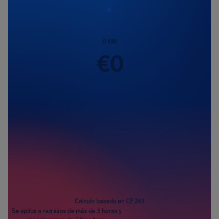
0
KM
€
0
Pasajeros
1
Cálculo basado en CE 261
Se aplica a retrasos de más de 3 horas y