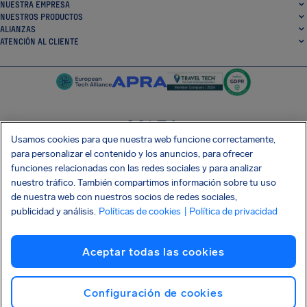
NUESTRA EMPRESA
NUESTROS PRODUCTOS
ALIANZAS
ATENCIÓN AL CLIENTE
Usamos cookies para que nuestra web funcione correctamente,
SocialFacebook
SocialTwitter
SocialInstagram
SocialLinkedin
para personalizar el contenido y los anuncios, para ofrecer
funciones relacionadas con las redes sociales y para analizar
CONSIGUE NUESTRA APLICACIÓN GRATIS
nuestro tráfico. También compartimos información sobre tu uso
de nuestra web con nuestros socios de redes sociales,
publicidad y análisis.
Políticas de cookies
| Política de privacidad
Términos y condiciones
Política de privacidad
Cookies
Imprint
Aceptar todas las cookies
Ataque a la cadena de suministro Shai-Hulud
Renunciar al contrato
Español
Copyright © 2026 AirHelp
Configuración de cookies