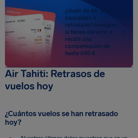
¿Vuelo de Air Tahiti
cancelado o
retrasado? Averigua
si tienes derecho a
recibir una
compensación de
hasta 600 €
Air Tahiti: Retrasos de
vuelos hoy
¿Cuántos vuelos se han retrasado
hoy?