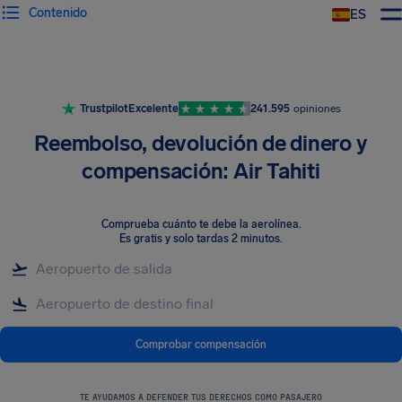
Contenido
ES
Trustpilot
Excelente
241.595
opiniones
Reembolso, devolución de dinero y
compensación: Air Tahiti
Comprueba cuánto te debe la aerolínea
.
Es gratis y solo tardas 2 minutos.
Comprobar compensación
TE AYUDAMOS A DEFENDER TUS DERECHOS COMO PASAJERO