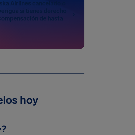
ska Airlines cancelado o
erigua si tienes derecho
a compensación de hasta
elos hoy
y?