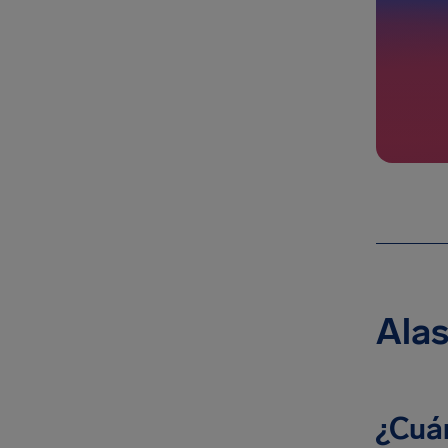
Alas
¿Cuá