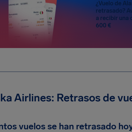
¿Vuelo de Ala
retrasado? Av
a recibir un
600 €
ka Airlines: Retrasos de vu
ntos vuelos se han retrasado ho