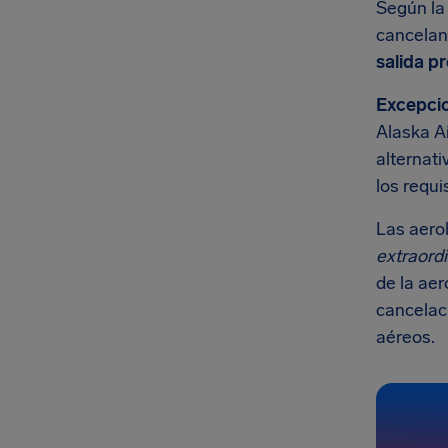
Según la
cancelan 
salida pr
Excepci
Alaska Ai
alternati
los requ
Las aero
extraordi
de la aer
cancelaci
aéreos.