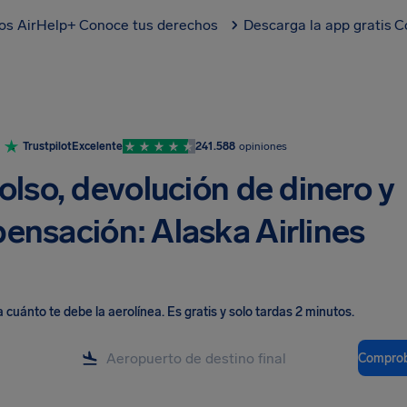
los AirHelp+
Conoce tus derechos
Descarga la app gratis
C
Trustpilot
Excelente
241.588
opiniones
lso, devolución de dinero y
ensación: Alaska Airlines
cuánto te debe la aerolínea
.
Es gratis y solo tardas 2 minutos.
Comprob