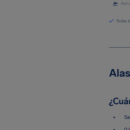
Todas l
Alas
¿Cuá
Se
0.