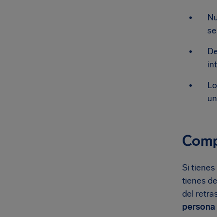
Nu
se
De
in
Lo
un
Compe
Si tienes
tienes de
del retra
persona