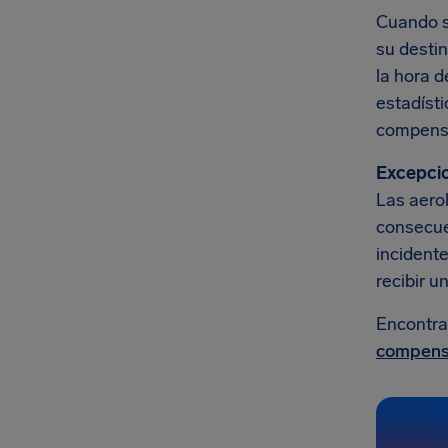
Cuando so
su destin
la hora d
estadíst
compensa
Excepci
Las aerol
consecue
incident
recibir 
Encontra
compensa