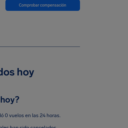
Comprobar compensación
ados hoy
 hoy?
ó 0 vuelos en las 24 horas.
ales han sido cancelados.