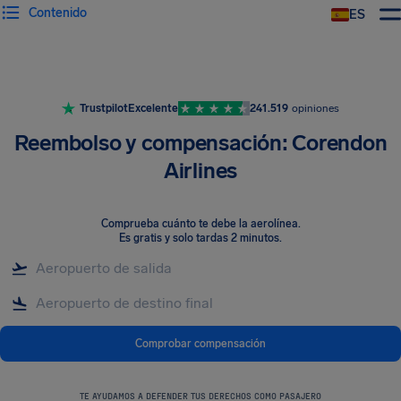
Contenido
ES
Trustpilot
Excelente
241.519
opiniones
Reembolso y compensación: Corendon
Airlines
Comprueba cuánto te debe la aerolínea
.
Es gratis y solo tardas 2 minutos.
Comprobar compensación
TE AYUDAMOS A DEFENDER TUS DERECHOS COMO PASAJERO