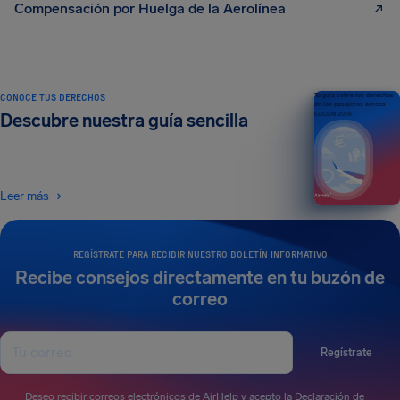
Compensación por Huelga de la Aerolínea
CONOCE TUS DERECHOS
Tu guía sobre los derechos
de los pasajeros aéreos
Descubre nuestra guía sencilla
EDICIÓN 2026
Leer más
REGÍSTRATE PARA RECIBIR NUESTRO BOLETÍN INFORMATIVO
Recibe consejos directamente en tu buzón de
correo
Regístrate
Deseo recibir correos electrónicos de AirHelp y acepto la
Declaración de