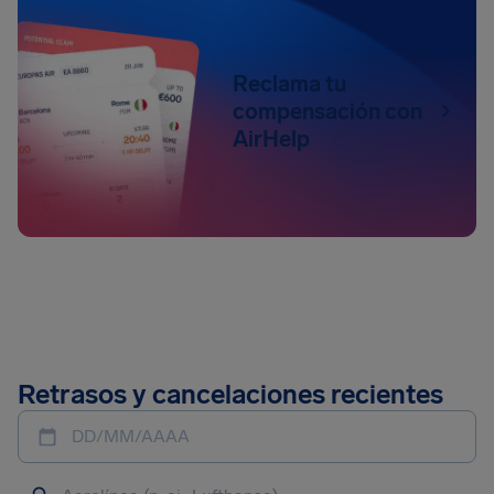
Reclama tu
compensación con
AirHelp
Retrasos y cancelaciones recientes
DD/MM/AAAA