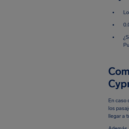
Lo
0.
¿S
Pu
Comp
Cyp
En caso 
los pasa
llegar a 
Además, 