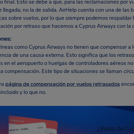
o final. Esto se debe a que, para las reclamaciones por v
e llegada, no la de salida. AirHelp cuenta con una de la
icas sobre vuelos, por lo que siempre podemos respaldar
ción por retraso que hacemos a Cyprus Airways con la du
ones:
líneas como Cyprus Airways no tienen que compensar a los
ncia de una causa externa. Esto significa que los retras
es en el aeropuerto o huelgas de controladores aéreos no
una compensación. Este tipo de situaciones se llaman
circ
ra
página de compensación por vuelos retrasados
encon
incluido y lo que no.
¿Vuelo de Cy