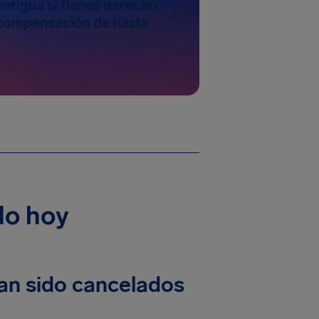
erigua si tienes derecho
a compensación de hasta
do hoy
an sido cancelados