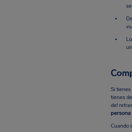
se
De
vu
Lo
un
Comp
Si tienes
tienes d
del retra
persona
Cuando so