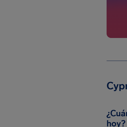
Cypr
¿Cuá
hoy?