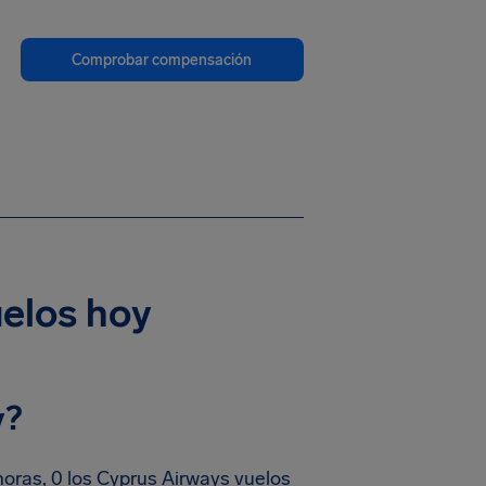
Comprobar compensación
uelos hoy
y?
oras, 0 los Cyprus Airways vuelos