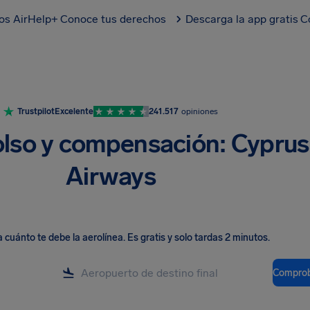
los AirHelp+
Conoce tus derechos
Descarga la app gratis
C
Trustpilot
Excelente
241.517
opiniones
so y compensación: Cyprus
Airways
cuánto te debe la aerolínea
.
Es gratis y solo tardas 2 minutos.
Comprob