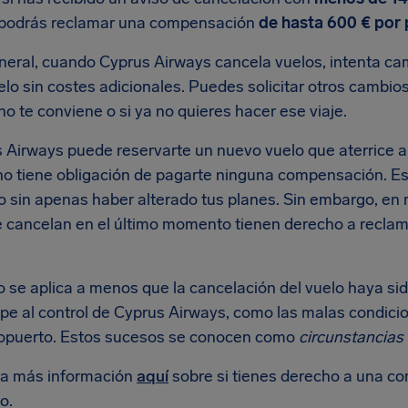
podrás reclamar una compensación
de hasta 600 € por
eneral, cuando Cyprus Airways cancela vuelos, intenta ca
elo sin costes adicionales. Puedes solicitar otros cambios
no te conviene o si ya no quieres hacer ese viaje.
 Airways puede reservarte un nuevo vuelo que aterrice a u
 no tiene obligación de pagarte ninguna compensación. Es
no sin apenas haber alterado tus planes. Sin embargo, en
e cancelan en el último momento tienen derecho a recl
o se aplica a menos que la cancelación del vuelo haya s
pe al control de Cyprus Airways, como las malas condici
ropuerto. Estos sucesos se conocen como
circunstancias 
a más información
aquí
sobre si tienes derecho a una c
o.