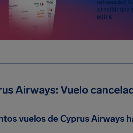
retrasado? Av
a recibir un
600 €
us Airways: Vuelo cancela
ntos vuelos de Cyprus Airways h