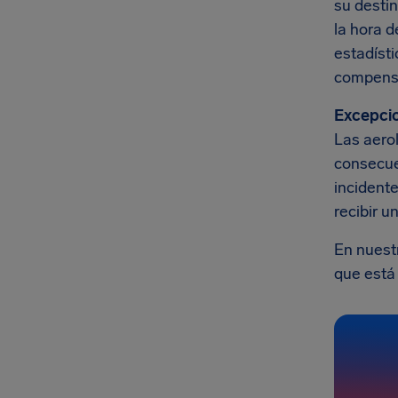
su destin
la hora d
estadíst
compensa
Excepci
Las aero
consecue
incident
recibir 
En nuest
que está 