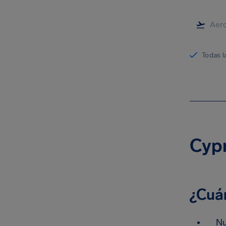
Todas l
Cypr
¿Cuá
Nu