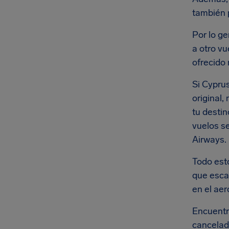
también 
Por lo g
a otro vu
ofrecido 
Si Cyprus
original,
tu desti
vuelos s
Airways.
Todo est
que esca
en el ae
Encuentr
cancelad