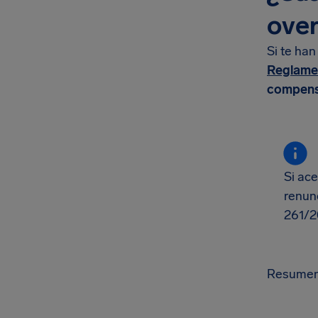
over
Si te ha
Reglame
compens
Si ac
renun
261/2
Resumen