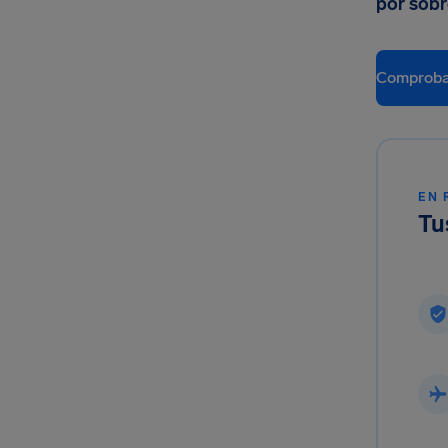
por sob
Comproba
EN 
Tu