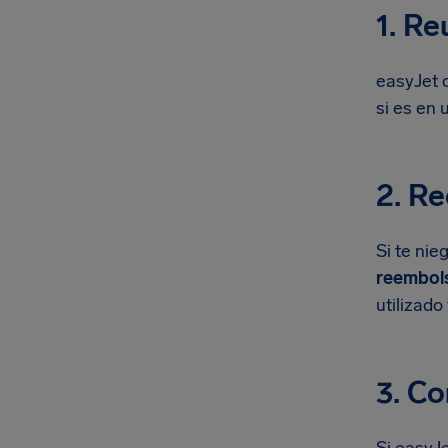
1. Re
easyJet 
si es en 
2. Re
Si te nie
reembols
utilizad
3. C