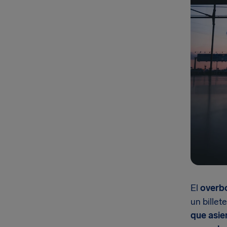
El
overb
un billet
que asie