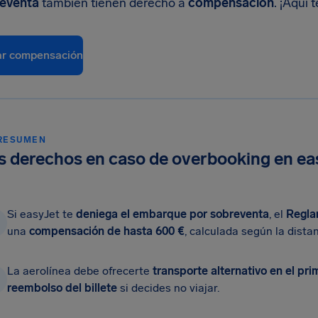
reventa
también tienen derecho a
compensación
. ¡Aquí
r compensación
RESUMEN
s derechos en caso de overbooking en ea
Si easyJet te
deniega el embarque por sobreventa
, el
Regla
una
compensación de hasta 600 €
, calculada según la distan
La aerolínea debe ofrecerte
transporte alternativo en el pri
reembolso del billete
si decides no viajar.