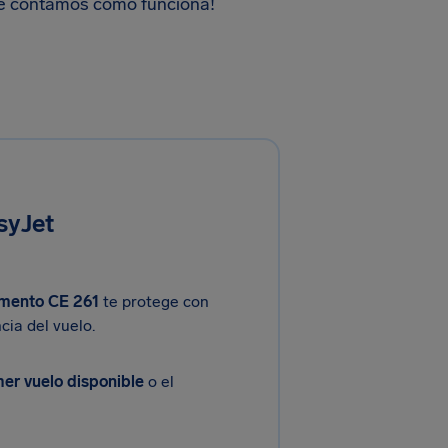
 te contamos cómo funciona!
syJet
mento CE 261
te protege con
cia del vuelo.
mer vuelo disponible
o el