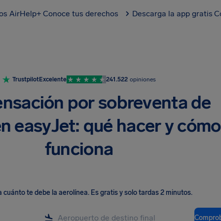
los AirHelp+
Conoce tus derechos
Descarga la app gratis
C
Trustpilot
Excelente
241.522
opiniones
sación por sobreventa de
en easyJet: qué hacer y cómo
funciona
cuánto te debe la aerolínea
.
Es gratis y solo tardas 2 minutos.
Comprob