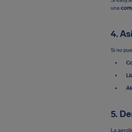
Si easyJ
una
comp
4. As
Si no pue
Co
Ll
Al
5. De
La aerol