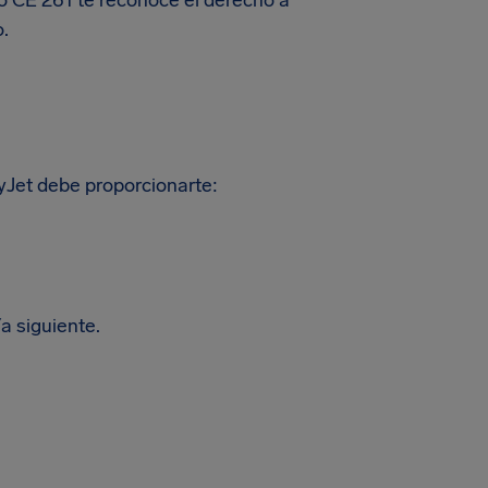
o CE 261 te reconoce el derecho a
o.
yJet debe proporcionarte:
ía siguiente.