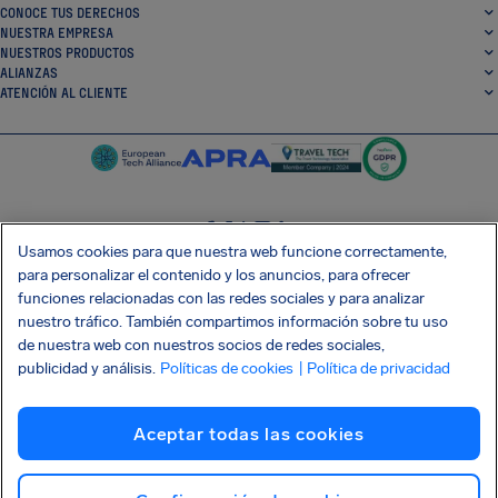
CONOCE TUS DERECHOS
NUESTRA EMPRESA
NUESTROS PRODUCTOS
ALIANZAS
ATENCIÓN AL CLIENTE
Usamos cookies para que nuestra web funcione correctamente,
SocialFacebook
SocialTwitter
SocialInstagram
SocialLinkedin
para personalizar el contenido y los anuncios, para ofrecer
funciones relacionadas con las redes sociales y para analizar
CONSIGUE NUESTRA APLICACIÓN GRATIS
nuestro tráfico. También compartimos información sobre tu uso
de nuestra web con nuestros socios de redes sociales,
publicidad y análisis.
Políticas de cookies
| Política de privacidad
Términos y condiciones
Política de privacidad
Cookies
Imprint
Aceptar todas las cookies
Ataque a la cadena de suministro Shai-Hulud
Renunciar al contrato
Español
Copyright © 2026 AirHelp