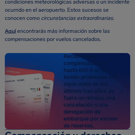
condiciones meteorológicas adversas o un incidente
ocurrido en el aeropuerto. Estos sucesos se
conocen como
circunstancias extraordinarias
.
Aquí
encontrarás más información sobre las
compensaciones por vuelos cancelados.
Reclama una
compensación de
hasta 600 € si has
tenido problemas con
algún vuelo en los
últimos tres años, ya
fuera un retraso, una
cancelación o una
denegación de
embarque por exceso
de reservas.