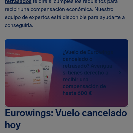
retrasados
te dirá si cumples los requisitos para
recibir una compensación económica. Nuestro
equipo de expertos está disponible para ayudarte a
conseguirla.
¿Vuelo de Eurowings
cancelado o
retrasado? Averigua
si tienes derecho a
recibir una
compensación de
hasta 600 €
Eurowings: Vuelo cancelado
hoy