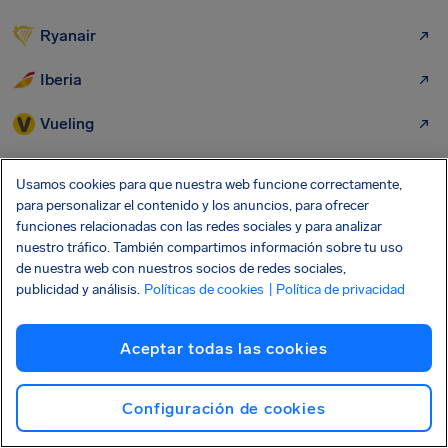
Ryanair
Iberia
Vueling
Wizz Air
Usamos cookies para que nuestra web funcione correctamente,
para personalizar el contenido y los anuncios, para ofrecer
EasyJet
funciones relacionadas con las redes sociales y para analizar
nuestro tráfico. También compartimos información sobre tu uso
Lufthansa
de nuestra web con nuestros socios de redes sociales,
publicidad y análisis.
Políticas de cookies
| Política de privacidad
Air Europa
TAP Portugal
Aceptar todas las cookies
KLM Airlines
Configuración de cookies
Air France