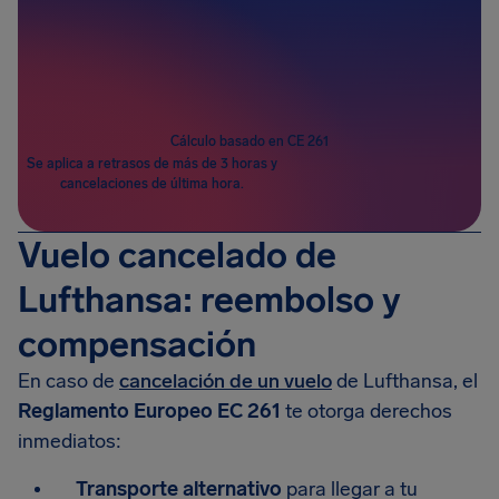
Pasajeros
1
Cálculo basado en CE 261
Se aplica a retrasos de más de 3 horas y
cancelaciones de última hora.
Vuelo cancelado de
Lufthansa: reembolso y
compensación
En caso de
cancelación de un vuelo
de Lufthansa, el
Reglamento Europeo EC 261
te otorga derechos
inmediatos:
Transporte alternativo
para llegar a tu