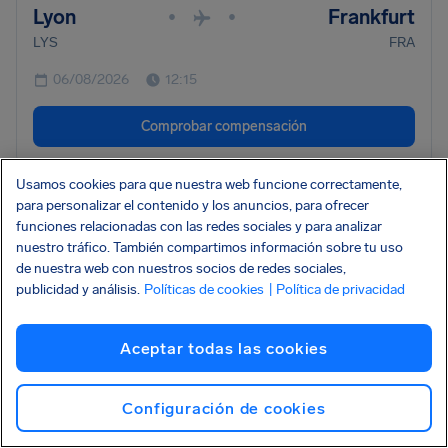
Lyon
Frankfurt
•
•
LYS
FRA
06/08/2026
12:15
Comprobar compensación
Usamos cookies para que nuestra web funcione correctamente,
•
LH908
Lufthansa
CANCELACIÓN
para personalizar el contenido y los anuncios, para ofrecer
funciones relacionadas con las redes sociales y para analizar
Frankfurt
London
•
•
nuestro tráfico. También compartimos información sobre tu uso
FRA
LHR
de nuestra web con nuestros socios de redes sociales,
publicidad y análisis.
Políticas de cookies
| Política de privacidad
06/08/2026
12:00
Comprobar compensación
Aceptar todas las cookies
Configuración de cookies
•
DX194
Danish Air Transport
CANCELACIÓN