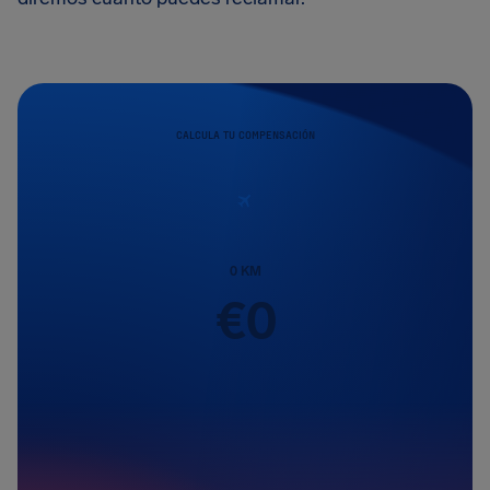
CALCULA TU COMPENSACIÓN
0
KM
€
0