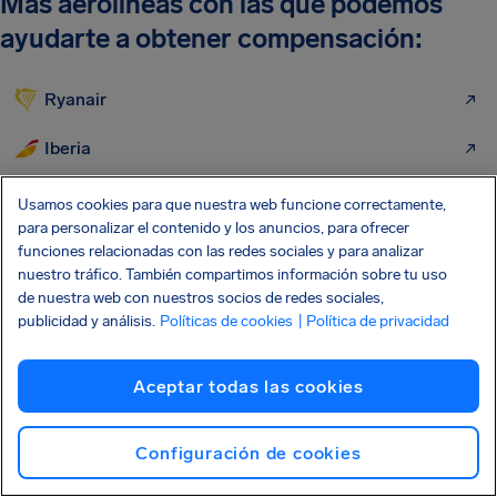
Más aerolíneas con las que podemos
ayudarte a obtener compensación:
Ryanair
Iberia
Vueling
Usamos cookies para que nuestra web funcione correctamente,
para personalizar el contenido y los anuncios, para ofrecer
Wizz Air
funciones relacionadas con las redes sociales y para analizar
nuestro tráfico. También compartimos información sobre tu uso
EasyJet
de nuestra web con nuestros socios de redes sociales,
publicidad y análisis.
Políticas de cookies
| Política de privacidad
Lufthansa
Aceptar todas las cookies
Air Europa
TAP Portugal
Configuración de cookies
KLM Airlines