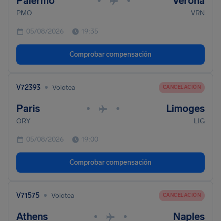
Palermo
Verona
•
•
PMO
VRN
05/08/2026
19:35
Comprobar compensación
•
V72393
Volotea
CANCELACIÓN
Paris
Limoges
•
•
ORY
LIG
05/08/2026
19:00
Comprobar compensación
•
V71575
Volotea
CANCELACIÓN
Athens
Naples
•
•