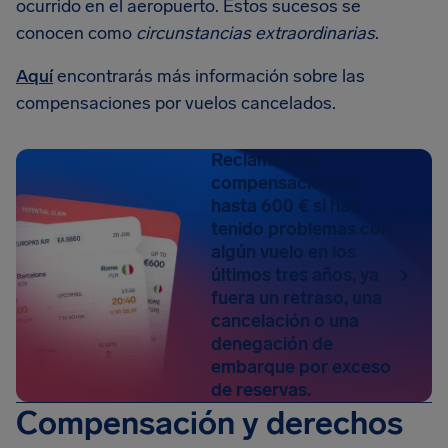
ocurrido en el aeropuerto. Estos sucesos se
conocen como
circunstancias extraordinarias
.
Aquí
encontrarás más información sobre las
compensaciones por vuelos cancelados.
Reclama una
compensación de
hasta 600 € si has
tenido problemas con
algún vuelo en los
últimos tres años, ya
fuera un retraso, una
cancelación o una
denegación de
embarque por exceso
de reservas.
Compensación y derechos