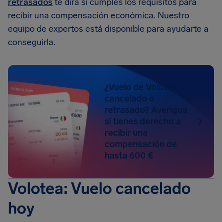
retrasados
te dirá si cumples los requisitos para
recibir una compensación económica. Nuestro
equipo de expertos está disponible para ayudarte a
conseguirla.
¿Vuelo de Volotea
cancelado o
retrasado? Averigua
si tienes derecho a
recibir una
compensación de
hasta 600 €
Volotea: Vuelo cancelado
hoy