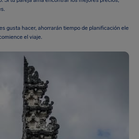
no. Si tu pareja ama encontrar los mejores precios,
les.
 gusta hacer, ahorrarán tiempo de planificación ele
 comience el viaje.