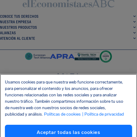
CONOCE TUS DERECHOS
NUESTRA EMPRESA
NUESTROS PRODUCTOS
ALIANZAS
ATENCIÓN AL CLIENTE
Usamos cookies para que nuestra web funcione correctamente,
SocialFacebook
SocialTwitter
SocialInstagram
SocialLinkedin
para personalizar el contenido y los anuncios, para ofrecer
funciones relacionadas con las redes sociales y para analizar
CONSIGUE NUESTRA APLICACIÓN GRATIS
nuestro tráfico. También compartimos información sobre tu uso
de nuestra web con nuestros socios de redes sociales,
publicidad y análisis.
Políticas de cookies
| Política de privacidad
Términos y condiciones
Política de privacidad
Cookies
Imprint
Aceptar todas las cookies