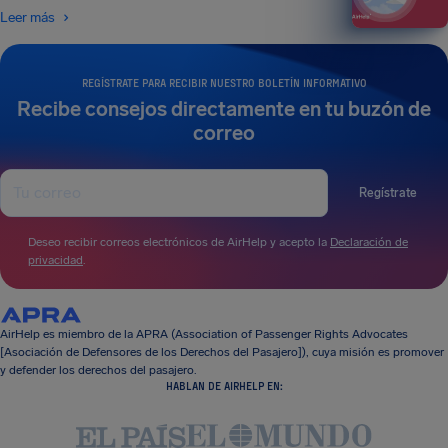
Leer más
REGÍSTRATE PARA RECIBIR NUESTRO BOLETÍN INFORMATIVO
Recibe consejos directamente en tu buzón de
correo
Regístrate
Deseo recibir correos electrónicos de AirHelp y acepto la
Declaración de
privacidad
.
AirHelp es miembro de la APRA (Association of Passenger Rights Advocates
[Asociación de Defensores de los Derechos del Pasajero]), cuya misión es promover
y defender los derechos del pasajero.
HABLAN DE AIRHELP EN: