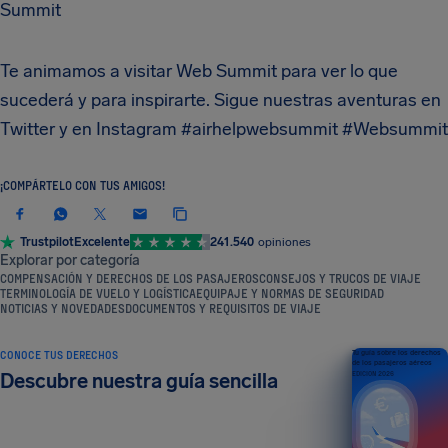
Summit
Te animamos a visitar Web Summit para ver lo que
sucederá y para inspirarte. Sigue nuestras aventuras en
Twitter y en Instagram #airhelpwebsummit #Websummit
¡COMPÁRTELO CON TUS AMIGOS!
Trustpilot
Excelente
241.540
opiniones
Explorar por categoría
COMPENSACIÓN Y DERECHOS DE LOS PASAJEROS
CONSEJOS Y TRUCOS DE VIAJE
TERMINOLOGÍA DE VUELO Y LOGÍSTICA
EQUIPAJE Y NORMAS DE SEGURIDAD
NOTICIAS Y NOVEDADES
DOCUMENTOS Y REQUISITOS DE VIAJE
CONOCE TUS DERECHOS
Tu guía sobre los derechos
de los pasajeros aéreos
Descubre nuestra guía sencilla
EDICIÓN 2026