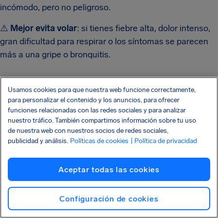
incómodo, pero no peligroso.
⚠️
Mejor evita volar
: si tienes fiebre alta, dolor intenso,
gran dificultad para respirar o los síntomas se parecen
más a una gripe o bronquitis.
Riesgos de volar resfriado
Usamos cookies para que nuestra web funcione correctamente,
para personalizar el contenido y los anuncios, para ofrecer
Dolor intenso en los oídos y senos nasales por los
funciones relacionadas con las redes sociales y para analizar
cambios de presión.
nuestro tráfico. También compartimos información sobre tu uso
de nuestra web con nuestros socios de redes sociales,
publicidad y análisis.
Políticas de cookies
| Política de privacidad
Recuperación más lenta de la enfermedad.
Mayor riesgo de complicaciones como sinusitis u
Aceptar todas las cookies
otitis.
Contagio a otros pasajeros y a la tripulación.
Configuración de cookies