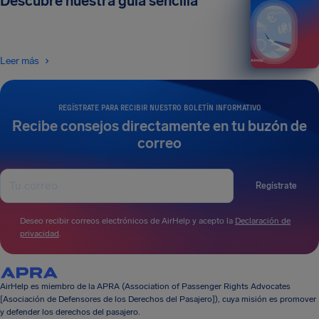
Descubre nuestra guía sencilla
Leer más
REGÍSTRATE PARA RECIBIR NUESTRO BOLETÍN INFORMATIVO
Recibe consejos directamente en tu buzón de
correo
Regístrate
Deseo recibir correos electrónicos de AirHelp y acepto la
Declaración de
privacidad
.
AirHelp es miembro de la APRA (Association of Passenger Rights Advocates
[Asociación de Defensores de los Derechos del Pasajero]), cuya misión es promover
y defender los derechos del pasajero.