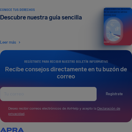
CONOCE TUS DERECHOS
Tu guía sobre los derechos
de los pasajeros aéreos
Descubre nuestra guía sencilla
EDICIÓN 2026
Leer más
REGÍSTRATE PARA RECIBIR NUESTRO BOLETÍN INFORMATIVO
Recibe consejos directamente en tu buzón de
correo
Regístrate
Deseo recibir correos electrónicos de AirHelp y acepto la
Declaración de
privacidad
.