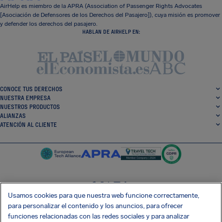
AirHelp es miembro de la APRA (Association of Passenger Rights Advocates
[Asociación de Defensores de los Derechos del Pasajero]), cuya misión es promover
y defender los derechos del pasajero.
HABLAN DE AIRHELP EN:
CONOCE TUS DERECHOS
NUESTRA EMPRESA
NUESTROS PRODUCTOS
ALIANZAS
ATENCIÓN AL CLIENTE
Usamos cookies para que nuestra web funcione correctamente,
SocialFacebook
SocialTwitter
SocialInstagram
SocialLinkedin
para personalizar el contenido y los anuncios, para ofrecer
funciones relacionadas con las redes sociales y para analizar
CONSIGUE NUESTRA APLICACIÓN GRATIS