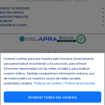
CONOCE TUS DERECHOS
NUESTRA EMPRESA
NUESTROS PRODUCTOS
ALIANZAS
ATENCIÓN AL CLIENTE
Usamos cookies para que nuestra web funcione correctamente,
SocialFacebook
SocialTwitter
SocialInstagram
SocialLinkedin
para personalizar el contenido y los anuncios, para ofrecer
funciones relacionadas con las redes sociales y para analizar
CONSIGUE NUESTRA APLICACIÓN GRATIS
nuestro tráfico. También compartimos información sobre tu uso
de nuestra web con nuestros socios de redes sociales,
publicidad y análisis.
Políticas de cookies
| Política de privacidad
Términos y condiciones
Política de privacidad
Cookies
Imprint
Aceptar todas las cookies
Ataque a la cadena de suministro Shai-Hulud
Renunciar al contrato