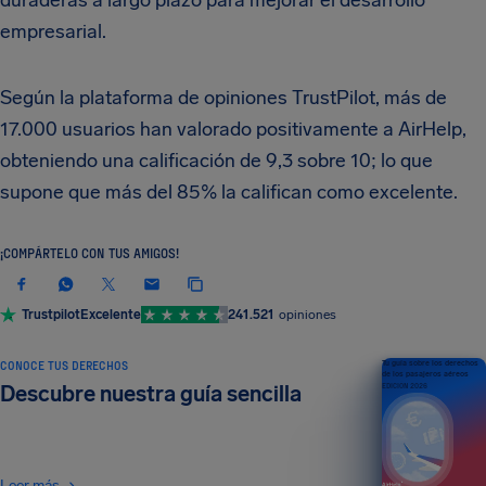
duraderas a largo plazo para mejorar el desarrollo
empresarial.
Según la plataforma de opiniones TrustPilot, más de
17.000 usuarios han valorado positivamente a AirHelp,
obteniendo una calificación de 9,3 sobre 10; lo que
supone que más del 85% la califican como excelente.
¡COMPÁRTELO CON TUS AMIGOS!
Trustpilot
Excelente
241.521
opiniones
CONOCE TUS DERECHOS
Tu guía sobre los derechos
de los pasajeros aéreos
Descubre nuestra guía sencilla
EDICIÓN 2026
Leer más