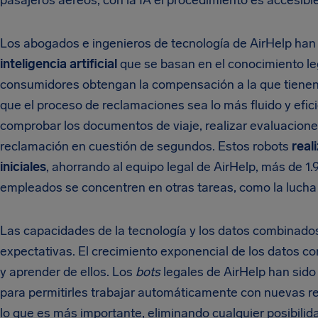
pasajeros aéreos, con la IA el procedimiento es accesibl
Los abogados e ingenieros de tecnología de AirHelp han 
inteligencia artificial
que se basan en el conocimiento leg
consumidores obtengan la compensación a la que tiene
que el proceso de reclamaciones sea lo más fluido y efic
comprobar los documentos de viaje, realizar evaluaciones 
reclamación en cuestión de segundos. Estos robots
real
iniciales
, ahorrando al equipo legal de AirHelp, más de 1
empleados se concentren en otras tareas, como la lucha 
Las capacidades de la tecnología y los datos combinad
expectativas. El crecimiento exponencial de los datos co
y aprender de ellos. Los
bots
legales de AirHelp han sido
para permitirles trabajar automáticamente con nuevas re
lo que es más importante, eliminando cualquier posibilid