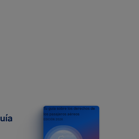
Tu guía sobre los derechos de
los pasajeros aéreos
uía
EDICIÓN 2026