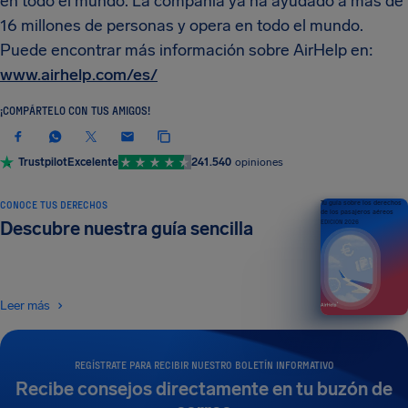
en todo el mundo. La compañía ya ha ayudado a más de
16 millones de personas y opera en todo el mundo.
Puede encontrar más información sobre AirHelp en:
www.airhelp.com/es/
¡COMPÁRTELO CON TUS AMIGOS!
Trustpilot
Excelente
241.540
opiniones
CONOCE TUS DERECHOS
Tu guía sobre los derechos
de los pasajeros aéreos
Descubre nuestra guía sencilla
EDICIÓN 2026
Leer más
REGÍSTRATE PARA RECIBIR NUESTRO BOLETÍN INFORMATIVO
Recibe consejos directamente en tu buzón de