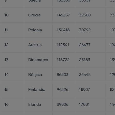
9
Suecia
165560
36359
33
10
Grecia
145257
32560
73
11
Polonia
130418
30792
19
12
Austria
112341
26437
19
13
Dinamarca
118722
25183
13
14
Bélgica
86303
23445
12
15
Finlandia
94326
18907
82
16
Irlanda
89806
17881
14