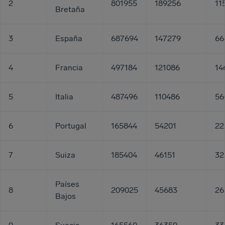
2
801955
189256
11
Bretaña
3
España
687694
147279
66
4
Francia
497184
121086
14
5
Italia
487496
110486
56
6
Portugal
165844
54201
22
7
Suiza
185404
46151
32
Países
8
209025
45683
26
Bajos