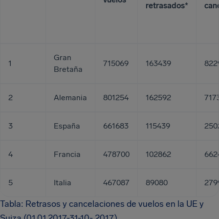
retrasados*
can
Gran
1
715069
163439
822
Bretaña
2
Alemania
801254
162592
717
3
España
661683
115439
250
4
Francia
478700
102862
662
5
Italia
467087
89080
279
Tabla: Retrasos y cancelaciones de vuelos en la UE y
Suiza (01.01.2017-31-10-.2017)