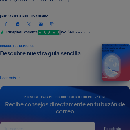
¡COMPÁRTELO CON TUS AMIGOS!
Trustpilot
Excelente
241.540
opiniones
CONOCE TUS DERECHOS
Tu guía sobre los derechos
de los pasajeros aéreos
Descubre nuestra guía sencilla
EDICIÓN 2026
Leer más
REGÍSTRATE PARA RECIBIR NUESTRO BOLETÍN INFORMATIVO
Recibe consejos directamente en tu buzón de
correo
Regístrate