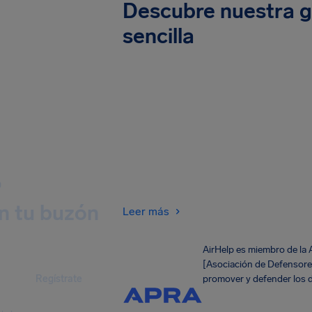
Descubre nuestra g
sencilla
O
n tu buzón
Leer más
AirHelp es miembro de la
[Asociación de Defensores
Regístrate
promover y defender los d