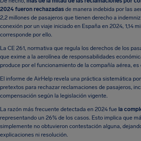
De hecho,
más de la mitad de las reclamaciones por c
2024 fueron rechazadas
de manera indebida por las aer
2,2 millones de pasajeros que tienen derecho a indemniz
conexión por un viaje iniciado en España en 2024, 1,14 mi
corresponde por ello.
La CE 261, normativa que regula los derechos de los pas
que exime a la aerolínea de responsabilidades económica
produce por el funcionamiento de la compañía aérea, es d
El informe de AirHelp revela una práctica sistemática por
pretextos para rechazar reclamaciones de pasajeros, inc
compensación según la legislación vigente.
La razón más frecuente detectada en 2024 fue
la compl
representando un 26% de los casos. Esto implica que má
simplemente no obtuvieron contestación alguna, dejando 
explicaciones ni resolución.