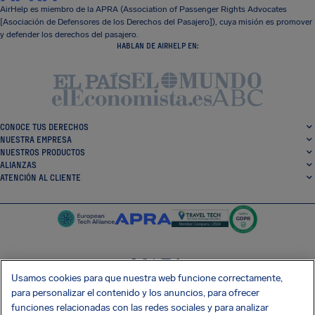
AirHelp es miembro de la APRA (Association of Passenger Rights Advocates
[Asociación de Defensores de los Derechos del Pasajero]), cuya misión es promover
y defender los derechos del pasajero.
HABLAN DE AIRHELP EN:
CONOCE TUS DERECHOS
NUESTRA EMPRESA
NUESTROS PRODUCTOS
ALIANZAS
ATENCIÓN AL CLIENTE
Usamos cookies para que nuestra web funcione correctamente,
SocialFacebook
SocialTwitter
SocialInstagram
SocialLinkedin
para personalizar el contenido y los anuncios, para ofrecer
funciones relacionadas con las redes sociales y para analizar
CONSIGUE NUESTRA APLICACIÓN GRATIS