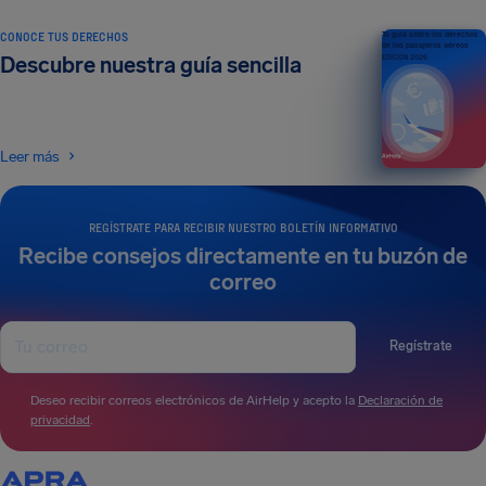
CONOCE TUS DERECHOS
Tu guía sobre los derechos
de los pasajeros aéreos
Descubre nuestra guía sencilla
EDICIÓN 2026
Leer más
REGÍSTRATE PARA RECIBIR NUESTRO BOLETÍN INFORMATIVO
Recibe consejos directamente en tu buzón de
correo
Regístrate
Deseo recibir correos electrónicos de AirHelp y acepto la
Declaración de
privacidad
.