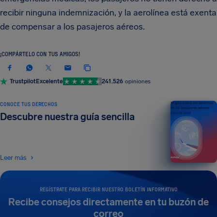
recibir ninguna indemnización, y la aerolínea está exenta
de compensar a los pasajeros aéreos.
¡COMPÁRTELO CON TUS AMIGOS!
Trustpilot
Excelente
241.526
opiniones
CONOCE TUS DERECHOS
Tu guía sobre los derechos
de los pasajeros aéreos
Descubre nuestra guía sencilla
EDICIÓN 2026
Leer más
REGÍSTRATE PARA RECIBIR NUESTRO BOLETÍN INFORMATIVO
Recibe consejos directamente en tu buzón de
correo