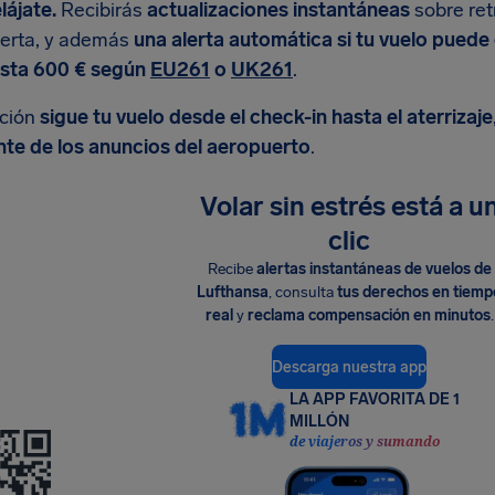
lájate.
Recibirás
actualizaciones instantáneas
sobre ret
erta, y además
una alerta automática si tu vuelo pued
sta 600 € según
EU261
o
UK261
.
ación
sigue tu vuelo desde el check-in hasta el aterrizaje
nte de los anuncios del aeropuerto
.
Volar sin estrés está a u
clic
Recibe
alertas instantáneas de vuelos de
Lufthansa
, consulta
tus derechos en tiemp
real
y
reclama compensación en minutos
.
Descarga nuestra app
LA APP FAVORITA DE 1
MILLÓN
de viajeros y sumando