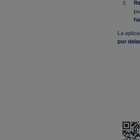
Re
pu
ha
La aplic
por dela