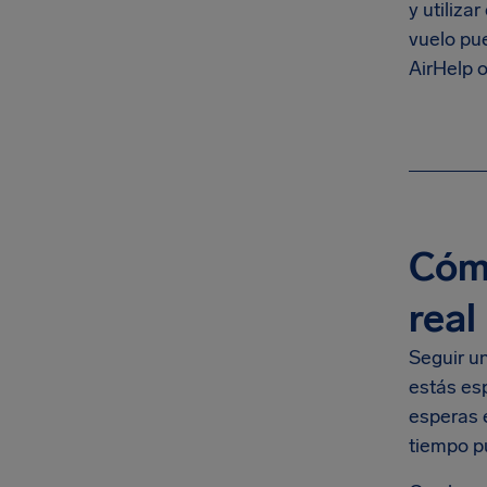
y utiliza
vuelo pue
AirHelp 
Cómo
real
Seguir u
estás es
esperas e
tiempo p