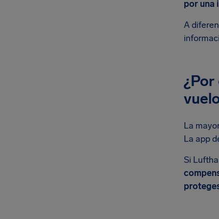
por una i
A diferen
informaci
¿Por 
vuel
La mayor
La app d
Si Lufth
compens
proteges