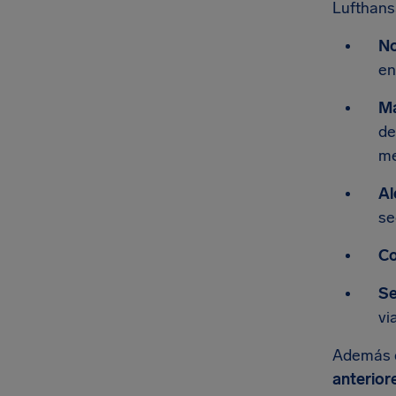
Lufthans
No
en
Ma
de
me
Al
se
Co
Se
vi
Además d
anterior